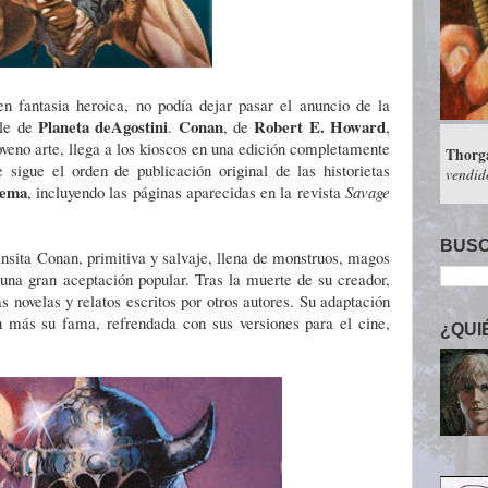
n fantasia heroica, no podía dejar pasar el anuncio de la
Planeta deAgostini
Conan
Robert E. Howard
ble de
.
, de
,
oveno arte, llega a los kioscos en una edición completamente
Cróni
 sigue el orden de publicación original de las historietas
más en 
cema
, incluyendo las páginas aparecidas en la revista
Savage
BUSC
ansita Conan, primitiva y salvaje, llena de monstruos, magos
 una gran aceptación popular. Tras la muerte de su creador,
 novelas y relatos escritos por otros autores. Su adaptación
 más su fama, refrendada con sus versiones para el cine,
¿QUI