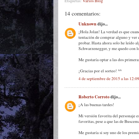
Etiquetas:
Varios Blog
14 comentarios:
Unknown
dijo...
¡Hola Jolan! La verdad es que cuand
tentación de comprar alguno y ver q
probar. Hasta ahora solo he leído al
Schwarzenegger, y me quedo con los
Me gustaría optar a las dos primera
¡Gracias por el sorteo! ^^
4 de septiembre de 2015 a las 12:0
Roberto Corroto
dijo...
¡A las buenas tardes!
Mi versión favorita del personaje e
favoritas, pese a que las de Busce
Me gustaría si soy uno de los premia