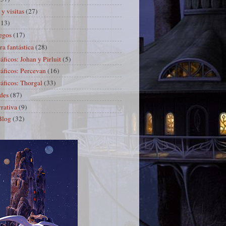
y visitas
(27)
(13)
egos
(17)
ra fantástica
(28)
ficos: Johan y Pirluit
(5)
ficos: Percevan
(16)
ficos: Thorgal
(33)
des
(87)
rrativa
(9)
Blog
(32)