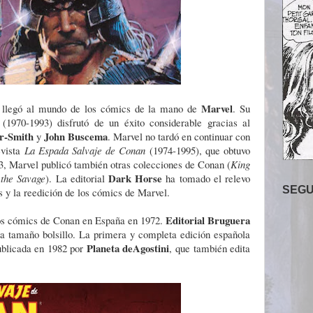
Marvel
, llegó al mundo de los cómics de la mano de
. Su
(1970-1993) disfrutó de un éxito considerable gracias al
r-Smith
John Buscema
y
. Marvel no tardó en continuar con
evista
La Espada Salvaje de Conan
(1974-1995), que obtuvo
3, Marvel publicó también otras colecciones de Conan (
King
Dark Horse
the Savage
). La editorial
ha tomado el relevo
SEGU
s y la reedición de los cómics de Marvel.
Editorial Bruguera
os cómics de Conan en España en 1972.
 a tamaño bolsillo. La primera y completa edición española
Planeta deAgostini
blicada en 1982 por
, que también edita