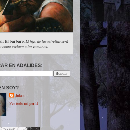
ca del XVII Expocómic de Madrid
.
Un año
la feria del cómic de la capital
.
AR EN ADALIDES:
ÉN SOY?
Jolan
Ver todo mi perfil