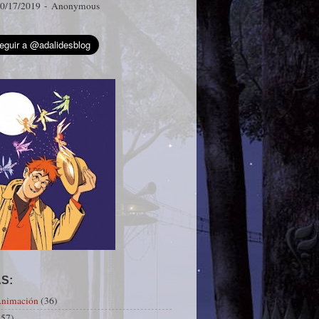
0/17/2019
- Anonymous
S:
Animación
(36)
(57)