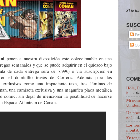
Si te ha
SUSC
Ent
Com
ini
ponen a nuestra disposición este coleccionable en una
tregas semanales y que se puede adquirir en el quiosco bajo
nta de cada entrega será de 7,99€) o vía suscripción en
 en el domicilio través de Correos. Además para los
COME
s exclusivos como una impactante taza, tres láminas de
Hola, D
onan, una camiseta exclusiva y una magnífica placa metálica
h...
- 6/
co cómic, sin dejar de mencionar la posibilidad de hacerse
Mi nomb
e la Espada Atlantean de Conan.
Unidos. 
Un poco
no?
- 4
Los tre
montab.
Yo teng