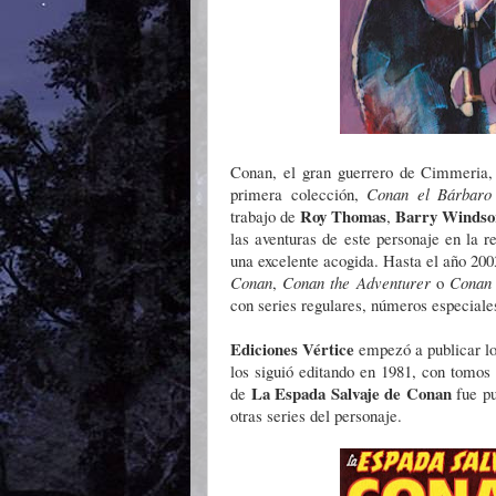
Conan, el gran guerrero de Cimmeria
primera colección,
Conan el Bárbaro
Roy Thomas
Barry Windso
trabajo de
,
las aventuras de este personaje en la r
una excelente acogida. Hasta el año 200
Conan
,
Conan the Adventurer
o
Conan 
con series regulares, números especiale
Ediciones Vértice
empezó a publicar l
los siguió editando en 1981, con tomos
La Espada Salvaje de Conan
de
fue pu
otras series del personaje.