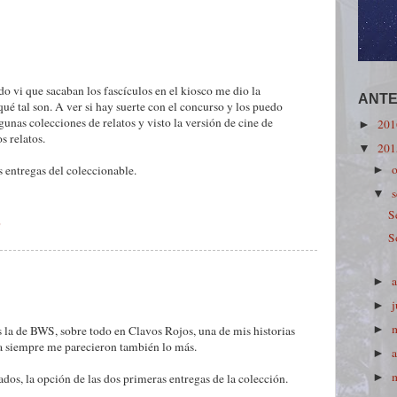
o vi que sacaban los fascículos en el kiosco me dio la
ANTE
ué tal son. A ver si hay suerte con el concurso y los puedo
gunas colecciones de relatos y visto la versión de cine de
20
►
 relatos.
20
▼
s entregas del coleccionable.
►
▼
S
9
S
►
►
s la de BWS, sobre todo en Clavos Rojos, una de mis historias
►
ma siempre me parecieron también lo más.
a
►
dos, la opción de las dos primeras entregas de la colección.
►