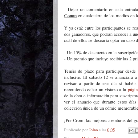
- Dejar un comentario en esta entrad
Conan
en cualquiera de los medios en lo
Y ya está: entre los participantes se re
dos ganadores, que podrán acceder a uno
cuál de ellos se desearía optar en caso d
- Un 15% de descuento en la suscripción
- Un premio que incluye recibir las 2 pr
Tenéis de plazo para participar desd
inclusive. El sábado 12 se anunciará a
revisar a partir de ese día si habéis
recomiendo echar un vistazo a la
págin
de la obra e información para suscripto
ver el anuncio que durante estos días
colección única de un cómic memorable
¡Por Crom, las mejores aventuras del g
Publicado por
Jolan
a las
0:05