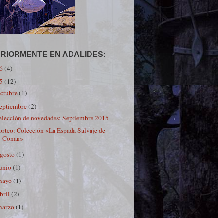
RIORMENTE EN ADALIDES:
16
(4)
15
(12)
octubre
(1)
septiembre
(2)
elección de novedades: Septiembre 2015
orteo: Colección «La Espada Salvaje de
Conan»
agosto
(1)
junio
(1)
mayo
(1)
bril
(2)
marzo
(1)