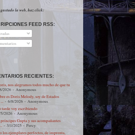
 gustado la web, haz click:
RIPCIONES FEED RSS:
radas
entarios
NTARIOS RECIENTES:
oris, nos alegramos todos mucho de que tu
8/2026
- Anonymous
re es Doris Melody, soy de Estados
...
- 6/8/2026
- Anonymous
 tarde voy escribiendo
/5/2026
- Anonymous
s príncipes Gupta y sus acompañantes
..
- 3/1/2025
- Percy
o los ejemplares perfectos, de imprenta,